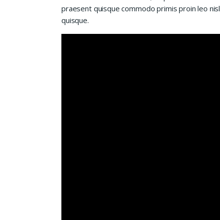
praesent quisque commodo primis proin leo nisl l
quisque.