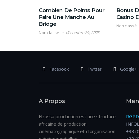
Combien De Points Pour
Bonus D 
Faire Une Manche Au
Casino E
Bridge
Non classé
Non classé
décembre 29, 2025
Facebook
Twitter
Google+
A Propos
Ment
Nzassa production est une structure
RGPD
africaine de production
INFO
cinématographique et d’organisation
+33 (
d’événementielles.
+33 (