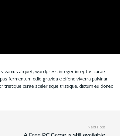
 vivamus aliquet, wprdpress integer inceptos curae
mpus fermentum odio gravida eleifend viverra pulvinar
or tristique curae scelerisque tristique, dictum eu donec
ticle
Next Post
A Free PC Game is still available