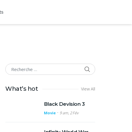
ts
SEARCH
Search for:
What’s hot
View All
Black Devision 3
Movie
9 am, 2 Fév