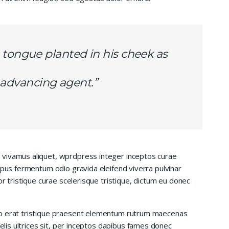
 tongue planted in his cheek as
is advancing agent.”
 vivamus aliquet, wprdpress integer inceptos curae
mpus fermentum odio gravida eleifend viverra pulvinar
or tristique curae scelerisque tristique, dictum eu donec
io erat tristique praesent elementum rutrum maecenas
felis ultrices sit, per inceptos dapibus fames donec