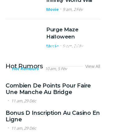
Infinity World War
Movie
9 am, 2 Fév
Purge Maze
Halloween
Movie
9 am, 2 Fév
Wizard Actor Has Another
Digital Comics Role –
Featured Slideshow Post
Hot Rumors
View All
Hot Rumours
10 am, 5 Fév
Combien De Points Pour Faire
Une Manche Au Bridge
11 am, 29 Déc
Bonus D Inscription Au Casino En
Ligne
11 am, 29 Déc