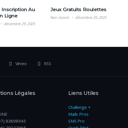
Inscription Au
Jeux Gratuits Roulettes
n Ligne
Non classé
décembre 29, 2025
décembre 29, 2025
Vimeo
RSS
ions Légales
Liens Utiles
Challenge +
LINE
Mails Pros
07) 83898943
SMS Pro
06) 29222965
Quick Pilot