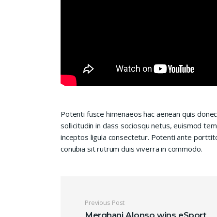
Potenti fusce himenaeos hac aenean quis donec
sollicitudin in class sociosqu netus, euismod te
inceptos ligula consectetur. Potenti ante porttit
conubia sit rutrum duis viverra in commodo.
Navigation de l’ar
Previous Post
Merghani Alonso wins eSport