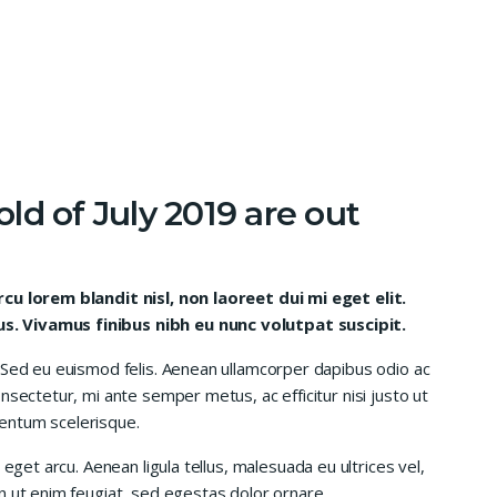
ld of July 2019 are out
rcu lorem blandit nisl, non laoreet dui mi eget elit.
. Vivamus finibus nibh eu nunc volutpat suscipit.
 Sed eu euismod felis. Aenean ullamcorper dapibus odio ac
nsectetur, mi ante semper metus, ac efficitur nisi justo ut
entum scelerisque.
 eget arcu. Aenean ligula tellus, malesuada eu ultrices vel,
n ut enim feugiat, sed egestas dolor ornare.