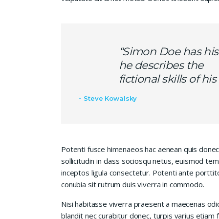
“Simon Doe has his
he describes the
fictional skills of h
Steve Kowalsky
Potenti fusce himenaeos hac aenean quis donec
sollicitudin in class sociosqu netus, euismod te
inceptos ligula consectetur. Potenti ante porttit
conubia sit rutrum duis viverra in commodo.
Nisi habitasse viverra praesent a maecenas od
blandit nec curabitur donec, turpis varius etiam 