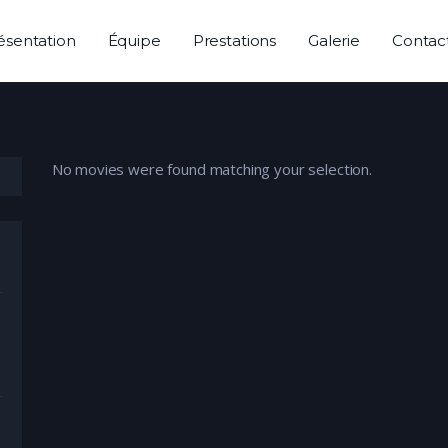
ésentation
Équipe
Prestations
Galerie
Contac
No movies were found matching your selection.