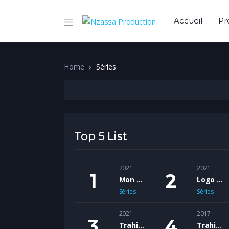
Accueil
Pr
Home
Séries
Top 5 List
2021
2021
Mon histoire
Logo animé
Séries
Séries
2021
2017
Trahison et trahison
Trahison