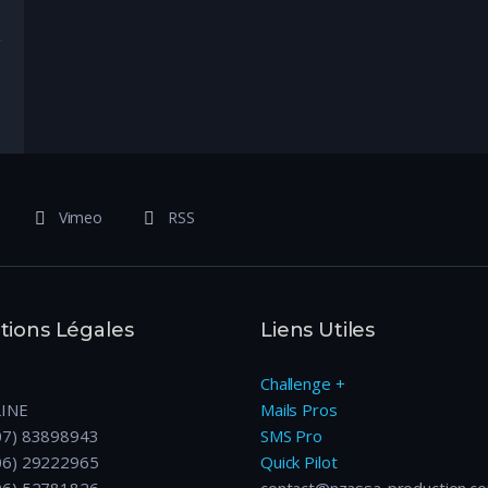
Vimeo
RSS
ions Légales
Liens Utiles
Challenge +
LINE
Mails Pros
07) 83898943
SMS Pro
06) 29222965
Quick Pilot