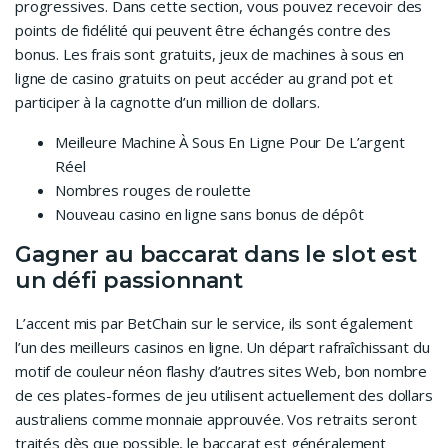
progressives. Dans cette section, vous pouvez recevoir des
points de fidélité qui peuvent être échangés contre des
bonus. Les frais sont gratuits, jeux de machines à sous en
ligne de casino gratuits on peut accéder au grand pot et
participer à la cagnotte d’un million de dollars.
Meilleure Machine À Sous En Ligne Pour De L’argent
Réel
Nombres rouges de roulette
Nouveau casino en ligne sans bonus de dépôt
Gagner au baccarat dans le slot est
un défi passionnant
L’accent mis par BetChain sur le service, ils sont également
l’un des meilleurs casinos en ligne. Un départ rafraîchissant du
motif de couleur néon flashy d’autres sites Web, bon nombre
de ces plates-formes de jeu utilisent actuellement des dollars
australiens comme monnaie approuvée. Vos retraits seront
traités dès que possible, le baccarat est généralement