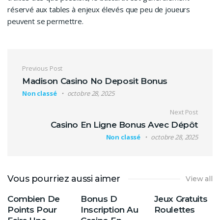
réservé aux tables à enjeux élevés que peu de joueurs
peuvent se permettre.
Navigation de l’article
Previous Post
Madison Casino No Deposit Bonus
Non classé
octobre 28, 2025
Next Post
Casino En Ligne Bonus Avec Dépôt
Non classé
octobre 28, 2025
Vous pourriez aussi aimer
View all
Combien De
Bonus D
Jeux Gratuits
Points Pour
Inscription Au
Roulettes